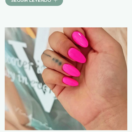
SEGUIR LEYENDO
tus pestañas. Desde el
lifting y tinte de pestañas
,
que intensifican y levantan tus pestañas
naturales para una mirada más despierta, hasta
una variedad de
extensiones de pestañas
para
quienes buscan volumen y curvatura:
volumen
ruso, extensiones híbridas y pelo a pelo
.
En Lina Michell Beauty CO, te ayudamos a
conseguir la mirada que siempre has soñado.
¡Visítanos y hazlo realidad!