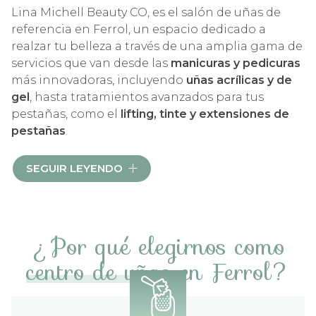
Lina Michell Beauty CO, es el salón de uñas de
referencia en Ferrol, un espacio dedicado a
realzar tu belleza a través de una amplia gama de
servicios que van desde las
manicuras y pedicuras
más innovadoras, incluyendo
uñas acrílicas y de
gel
, hasta tratamientos avanzados para tus
pestañas, como el
lifting, tinte y extensiones de
pestañas
.
En Lina Michell Beauty CO, nos dedicamos a
SEGUIR LEYENDO
potenciar tu belleza natural y hacerte sentir
renovada
desde hace una
década,
por eso somos
un centro de belleza en Ferrol consolidado como
el destino ideal para quienes buscan resultados
¿Por qué elegirnos como
impecables y un
servicio excepcional
.
centro de uñas
en Ferrol?