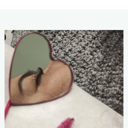
Manicura rusa
Manicura spa
Manicura semipermanente
Esmaltado tradicional
Uñas acrílicas
Uñas de gel
Pedicura spa