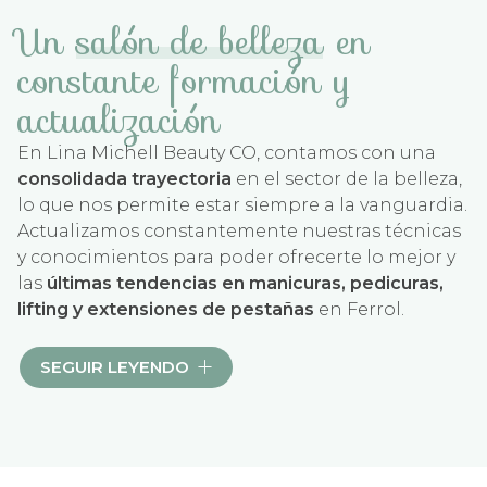
Un
salón de belleza
en
constante formación y
actualización
En Lina Michell Beauty CO, contamos con una
consolidada trayectoria
en el sector de la belleza,
lo que nos permite estar siempre a la vanguardia.
Actualizamos constantemente nuestras técnicas
y conocimientos para poder ofrecerte lo mejor y
las
últimas tendencias en manicuras, pedicuras,
lifting y extensiones de pestañas
en Ferrol.
Nuestro compromiso va más allá de la atención a
SEGUIR LEYENDO
nuestros clientes, y, es que nos apasiona
compartir nuestro conocimiento, por lo que
también
ofrecemos formaciones
para todas las
interesadas en el mundo de las uñas.