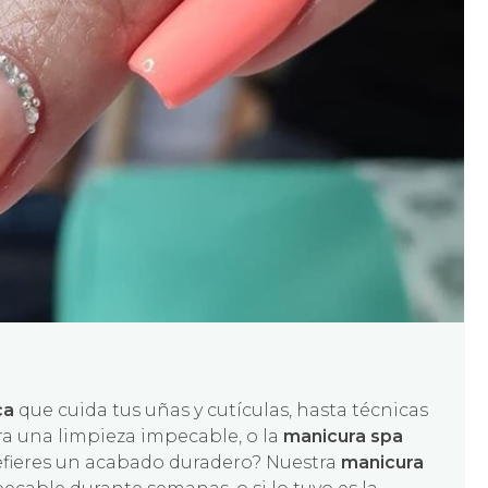
ca
que cuida tus uñas y cutículas, hasta técnicas
ra una limpieza impecable, o la
manicura spa
refieres un acabado duradero? Nuestra
manicura