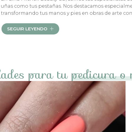
uñas como tus pestañas. Nos destacamos especialmen
transformando tus manos y pies en obras de arte con
Nuestra
amplia experiencia en el sector
nos permite a
SEGUIR LEYENDO
individuales y a las características únicas de tus mano
completamente personalizado
, donde cada tratamien
siempre el mejor resultado.
idades para tu
pedicura o