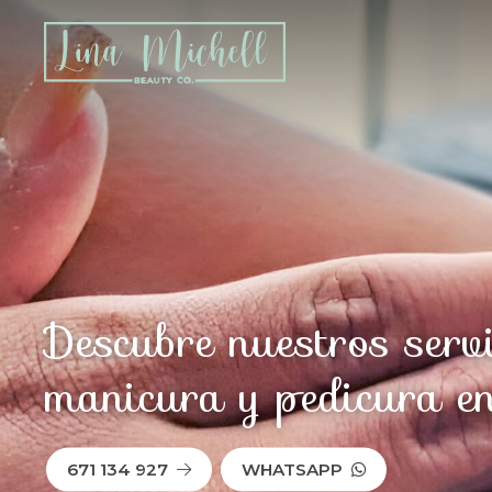
Descubre nuestros serv
manicura y pedicura en
671 134 927
WHATSAPP