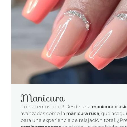
Manicura
¡Lo hacemos todo! Desde una
manicura clási
avanzadas como la
manicura rusa
, que asegu
para una experiencia de relajación total. ¿P