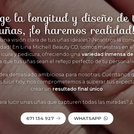
ige la longitud y diseño de 
uñas, ¡lo haremos realidad
 una visión clara de tus uñas ideales? ¡Nosotros la con
idad! En Lina Michell Beauty CO, somos maestras en el
icura y pedicura, ofreciendo una
variedad inmensa de 
a que tus uñas sean el reflejo perfecto de tu personali
dea demasiado ambiciosa para nosotras. Cuéntanos q
s lucir hoy, nos comprometemos a superar tus expecta
crear un
resultado final único
.
ara lucir unas uñas que capturen todas las miradas? ¡
671 134 927
WHATSAPP