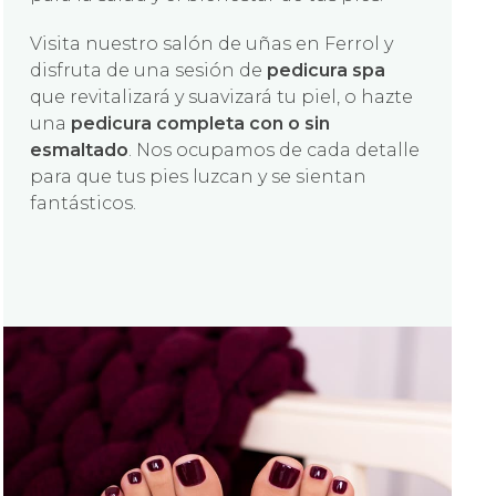
Visita nuestro salón de uñas en Ferrol y
disfruta de una sesión de
pedicura spa
que revitalizará y suavizará tu piel, o hazte
una
pedicura completa con o sin
esmaltado
. Nos ocupamos de cada detalle
para que tus pies luzcan y se sientan
fantásticos.