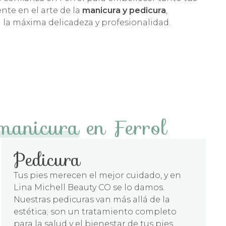
te en el arte de la
manicura y pedicura
,
 la máxima delicadeza y profesionalidad.
daptarnos a la perfección a tus necesidades
s, pies y pestañas. El resultado es un
servicio
to se ajusta a tu caso particular para brindarte
 manicura
en Ferrol
Pedicura
Tus pies merecen el mejor cuidado, y en
Lina Michell Beauty CO se lo damos.
Nuestras pedicuras van más allá de la
estética; son un tratamiento completo
para la salud y el bienestar de tus pies.