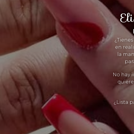
El
¿Tienes
en real
la man
par
No hay i
quiere
¿Lista p