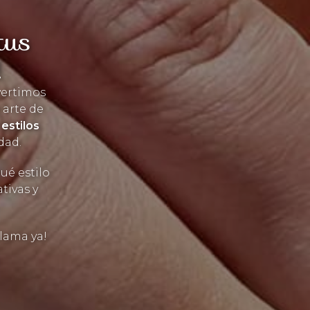
tus
!
vertimos
 arte de
estilos
dad.
ué estilo
tivas y
Llama ya!